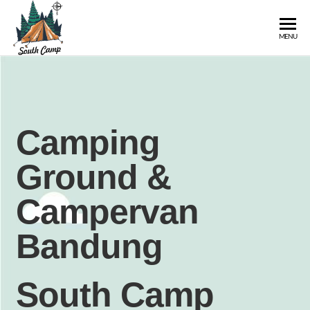
SOUTH
Wisata
MENU
Pangalengan
CAMP
Bandung
Selatan
Camping
Ground &
Campervan
Bandung
South Camp