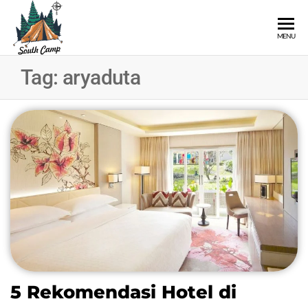
SOUTH
Wisata
MENU
Pangalengan
CAMP
Bandung
Tag:
aryaduta
Selatan
5 Rekomendasi Hotel di