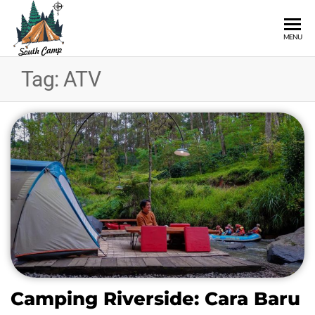
SOUTH
Wisata
MENU
Pangalengan
CAMP
Bandung
Tag:
ATV
Selatan
Camping Riverside: Cara Baru