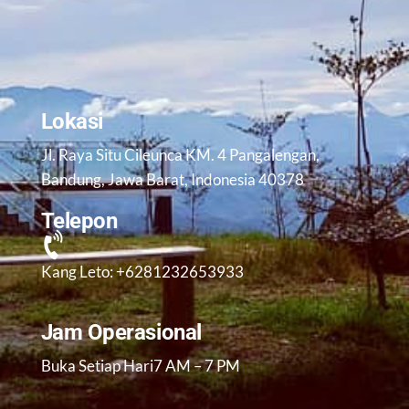
Lokasi
Jl. Raya Situ Cileunca KM. 4 Pangalengan,
Bandung, Jawa Barat, Indonesia 40378
Telepon
Kang Leto: +6281232653933
Jam Operasional
Buka Setiap Hari7 AM – 7 PM