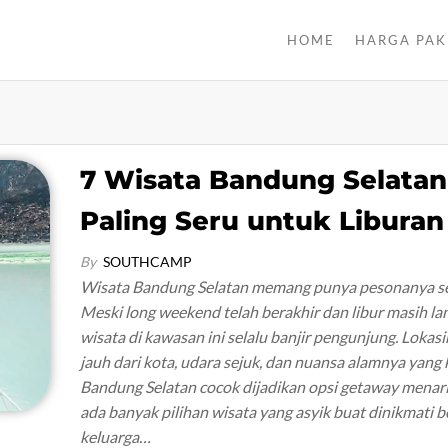
HOME
HARGA PAK
7 Wisata Bandung Selatan
Paling Seru untuk Liburan
By
SOUTHCAMP
Wisata Bandung Selatan memang punya pesonanya se
Meski long weekend telah berakhir dan libur masih l
wisata di kawasan ini selalu banjir pengunjung. Lokas
jauh dari kota, udara sejuk, dan nuansa alamnya yang 
Bandung Selatan cocok dijadikan opsi getaway menari
ada banyak pilihan wisata yang asyik buat dinikmati 
keluarga…