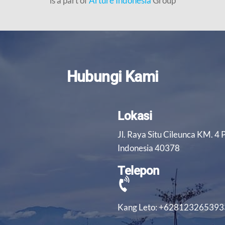
is a part of
Arture Indonesia
Group
Hubungi Kami
Lokasi
Jl. Raya Situ Cileunca KM. 4
Indonesia 40378
Telepon
Kang Leto: +628123265393