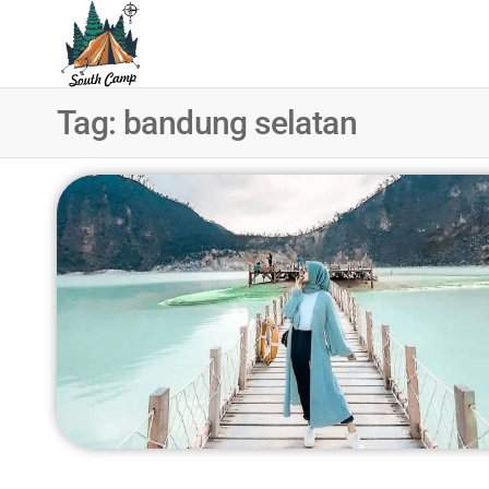
SOUTH
Wisata
Pangalengan
CAMP
Bandung
Tag:
bandung selatan
Selatan