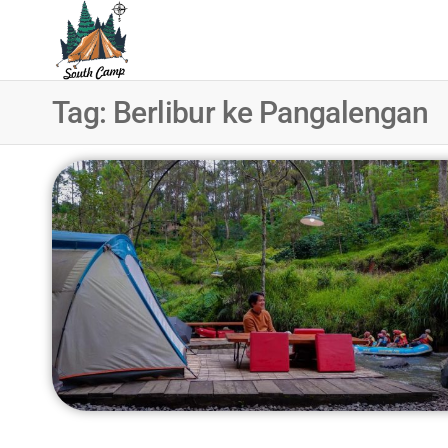
SOUTH
Wisata
Pangalengan
CAMP
Bandung
Tag:
Berlibur ke Pangalengan
Selatan