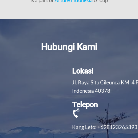
is a part of
Arture Indonesia
Group
Hubungi Kami
Lokasi
Jl. Raya Situ Cileunca KM. 4
Indonesia 40378
Telepon
Kang Leto: +628123265393