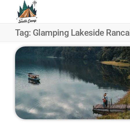
SOUTH
Wisata
Pangalengan
CAMP
Bandung
Tag:
Glamping Lakeside Ranca
Selatan