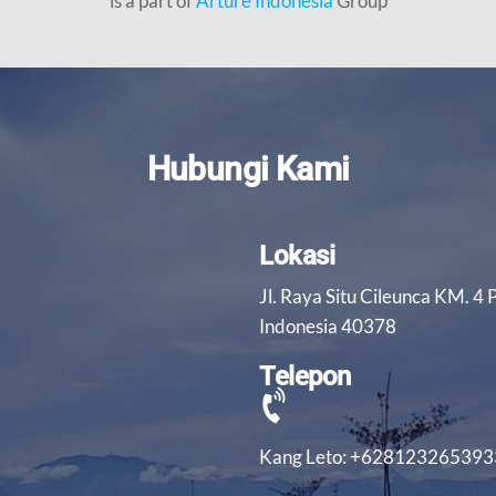
is a part of
Arture Indonesia
Group
Hubungi Kami
Lokasi
Jl. Raya Situ Cileunca KM. 4
Indonesia 40378
Telepon
Kang Leto: +628123265393