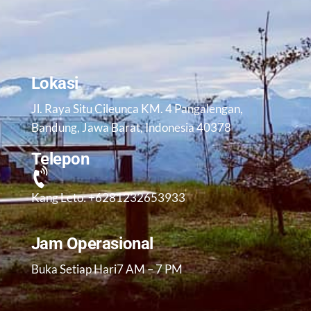
Lokasi
Jl. Raya Situ Cileunca KM. 4 Pangalengan,
Bandung, Jawa Barat, Indonesia 40378
Telepon
Kang Leto: +6281232653933
Jam Operasional
Buka Setiap Hari7 AM – 7 PM