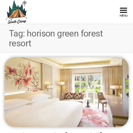
SOUTH
Wisata
MENU
Pangalengan
CAMP
Bandung
Tag:
horison green forest
Selatan
resort