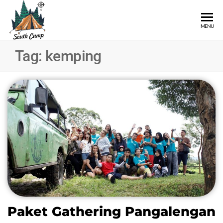
SOUTH
Wisata
MENU
Pangalengan
CAMP
Bandung
Tag:
kemping
Selatan
Paket Gathering Pangalengan