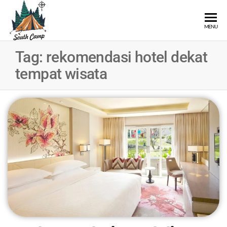
SOUTH
Wisata
MENU
Pangalengan
CAMP
Bandung
Tag:
rekomendasi hotel dekat
Selatan
tempat wisata