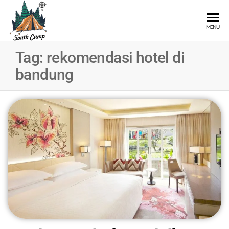
SOUTH
Wisata
MENU
Pangalengan
CAMP
Bandung
Tag:
rekomendasi hotel di
Selatan
bandung