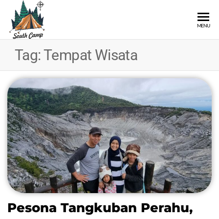
SOUTH
Wisata
MENU
Pangalengan
CAMP
Bandung
Tag:
Tempat Wisata
Selatan
Pesona Tangkuban Perahu,