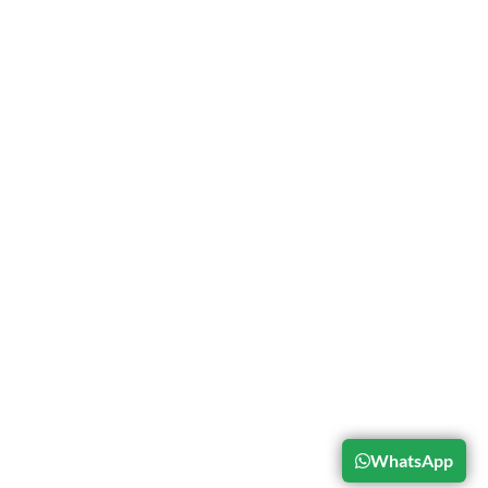
Lokasi
Jl. Raya Situ Cileunca KM. 4 Pangalengan,
Bandung, Jawa Barat, Indonesia 40378
Telepon
Kang Leto: +6281232653933
Jam Operasional
Buka Setiap Hari7 AM – 7 PM
WhatsApp