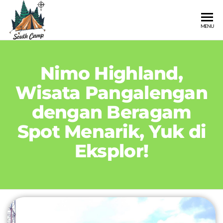
SOUTH
Wisata
MENU
Pangalengan
CAMP
Bandung
Selatan
Nimo Highland,
Wisata Pangalengan
dengan Beragam
Spot Menarik, Yuk di
Eksplor!