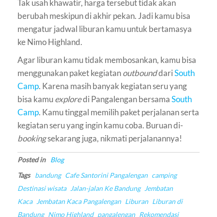
Tak usah khawatir, harga tersebut tidak akan
berubah meskipun di akhir pekan. Jadi kamu bisa
mengatur jadwal liburan kamu untuk bertamasya
ke Nimo Highland.
Agar liburan kamu tidak membosankan, kamu bisa
menggunakan paket kegiatan
outbound
dari
South
Camp
. Karena masih banyak kegiatan seru yang
bisa kamu
explore
di Pangalengan bersama
South
Camp
. Kamu tinggal memilih paket perjalanan serta
kegiatan seru yang ingin kamu coba. Buruan di-
booking
sekarang juga, nikmati perjalanannya!
Posted in
Blog
Tags
bandung
Cafe Santorini Pangalengan
camping
Destinasi wisata
Jalan-jalan Ke Bandung
Jembatan
Kaca
Jembatan Kaca Pangalengan
Liburan
Liburan di
Bandung
Nimo Highland
pangalengan
Rekomendasi