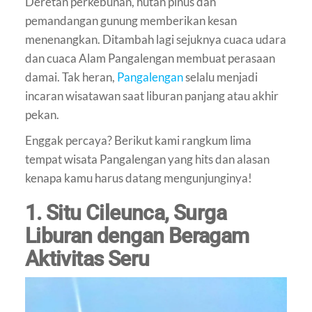
Deretan perkebunan, hutan pinus dan
pemandangan gunung memberikan kesan
menenangkan. Ditambah lagi sejuknya cuaca udara
dan cuaca Alam Pangalengan membuat perasaan
damai. Tak heran,
Pangalengan
selalu menjadi
incaran wisatawan saat liburan panjang atau akhir
pekan.
Enggak percaya? Berikut kami rangkum lima
tempat wisata Pangalengan yang hits dan alasan
kenapa kamu harus datang mengunjunginya!
1. Situ Cileunca, Surga
Liburan dengan Beragam
Aktivitas Seru