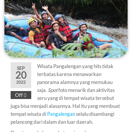
Wisata Pangalengan yang hits tidak
SEP
20
terbatas karena menawarkan
panorama alamnya yang memukau
2022
saja.
Spot
foto menarik dan aktivitas
Off
seru yang di tempat wisata tersebut
juga bisa menjadi alasannya. Hal itu yang membuat
tempat wisata di
Pangalengan
selalu disambangi
pelancong dari dalam dan luar daerah.