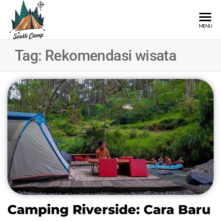
SOUTH
Wisata
MENU
Pangalengan
CAMP
Bandung
Tag:
Rekomendasi wisata
Selatan
Camping Riverside: Cara Baru